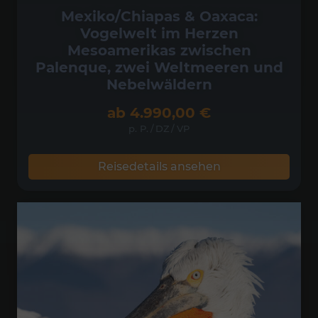
Mexiko/Chiapas & Oaxaca:
Vogelwelt im Herzen
Mesoamerikas zwischen
Palenque, zwei Weltmeeren und
Nebelwäldern
ab
4.990,00
€
p. P.
/
DZ
/
VP
Reisedetails ansehen