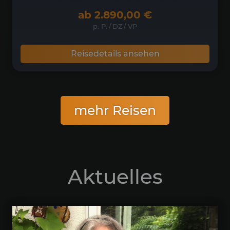
ab
2.890,00
€
p. P.
/
DZ
/
VP
Reisedetails ansehen
mehr Reisen
Aktuelles