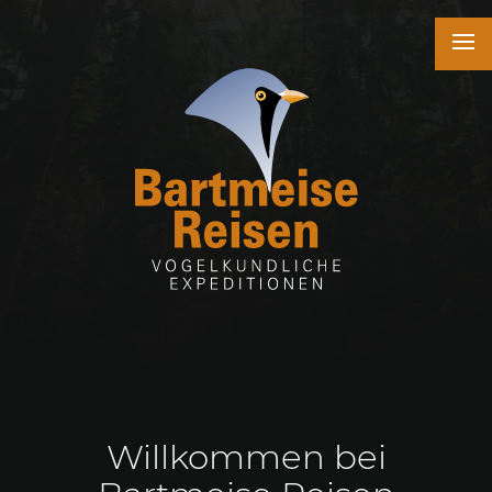
Navigation überspringen
M
Bartmeise Reisen
Seiteninhalt überspringen und zur Fußzeile gehen
Willkommen bei