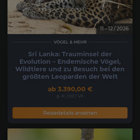
11 – 12 / 2026
VÖGEL & MEHR
Sri Lanka: Trauminsel der
Evolution – Endemische Vögel,
Wildtiere und zu Besuch bei den
größten Leoparden der Welt
ab
3.390,00
€
p. P.
/
DZ
/
VP
Reisedetails ansehen