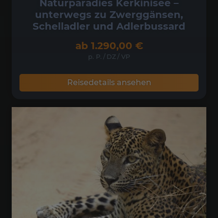
Naturparadies Kerkinisee –
unterwegs zu Zwerggänsen,
Schelladler und Adlerbussard
ab
1.290,00
€
p. P.
/
DZ
/
VP
Reisedetails ansehen