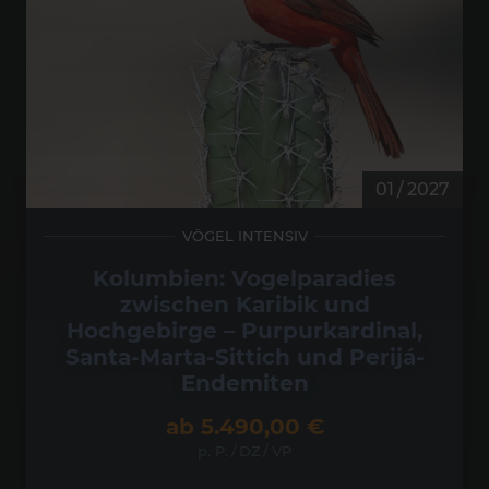
01 / 2027
VÖGEL INTENSIV
Kolumbien: Vogelparadies
zwischen Karibik und
Hochgebirge – Purpurkardinal,
Santa-Marta-Sittich und Perijá-
Endemiten
ab
5.490,00
€
p. P.
/
DZ
/
VP