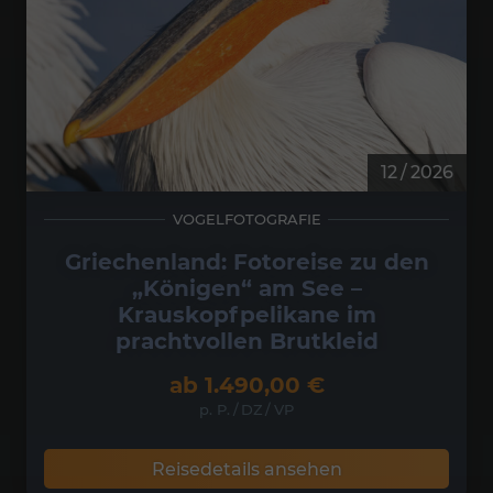
12 / 2026
VOGELFOTOGRAFIE
Griechenland: Fotoreise zu den
„Königen“ am See –
Krauskopfpelikane im
prachtvollen Brutkleid
ab
1.490,00
€
p. P.
/
DZ
/
VP
Reisedetails ansehen